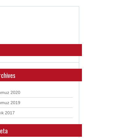
rchives
mmuz 2020
mmuz 2019
lık 2017
eta