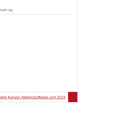
rum aç
sileri Kurulur. Akdenizsoftware.com 2019