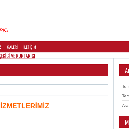
RICI
Z
GALERİ
İLETİŞİM
A
Te
Te
İZMETLERİMİZ
Ara
M