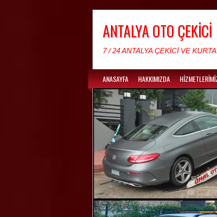
ANTALYA OTO ÇEKİCİ
7 / 24 ANTALYA ÇEKİCİ VE KURTA
ANASAYFA
HAKKIMIZDA
HİZMETLERİMİ