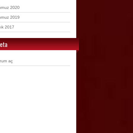
mmuz 2020
mmuz 2019
lık 2017
eta
rum aç