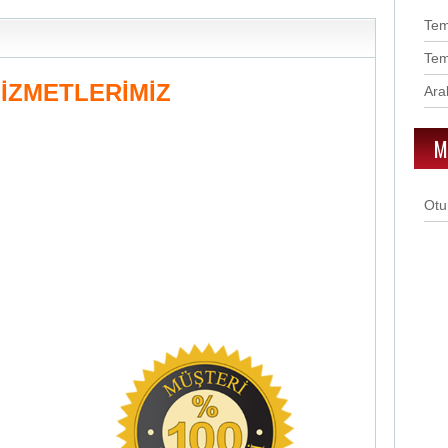
Te
Te
İZMETLERİMİZ
Ara
M
Otu