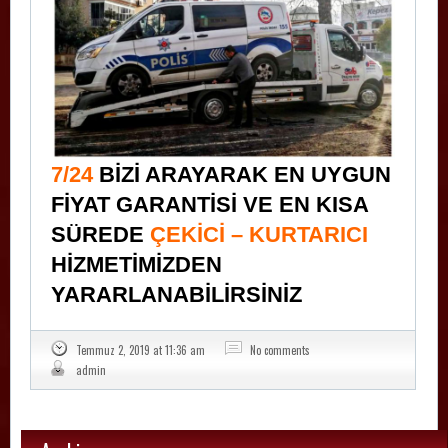
7/24
BİZİ ARAYARAK EN UYGUN
FİYAT GARANTİSİ VE EN KISA
SÜREDE
ÇEKİCİ – KURTARICI
HİZMETİMİZDEN
YARARLANABİLİRSİNİZ
Temmuz 2, 2019 at 11:36 am
No comments
admin