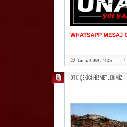
WHATSAPP MESAJ 
Temmuz 8, 2020 at 12:32 pm
OTO ÇEKİCİ HİZMETLERİMİZ