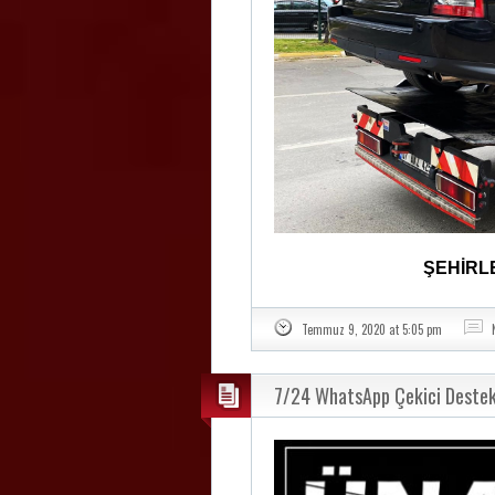
ŞEHİRL
Temmuz 9, 2020 at 5:05 pm
7/24 WhatsApp Çekici Destek