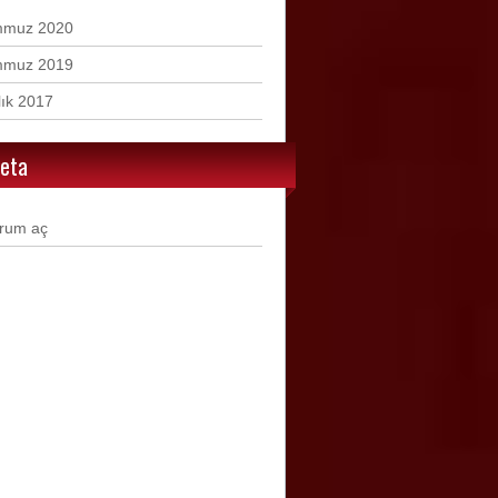
mmuz 2020
mmuz 2019
lık 2017
eta
rum aç