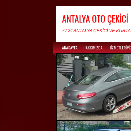
ANTALYA OTO ÇEKİCİ
7 / 24 ANTALYA ÇEKİCİ VE KURTA
ANASAYFA
HAKKIMIZDA
HİZMETLERİMİ