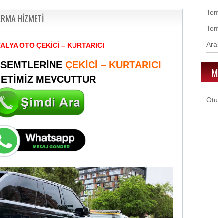
Te
ARMA HİZMETİ
Te
Ara
TALYA OTO ÇEKİCİ – KURTARICI
 SEMTLERİNE
ÇEKİCİ – KURTARICI
M
METİMİZ MEVCUTTUR
Otu