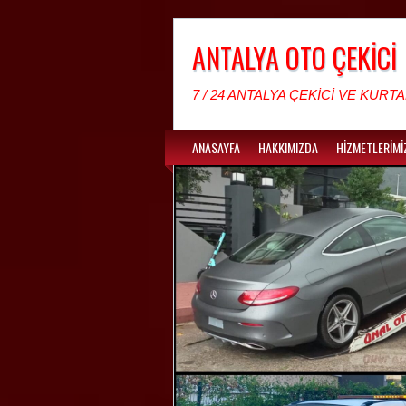
ANTALYA OTO ÇEKİCİ
7 / 24 ANTALYA ÇEKİCİ VE KURTA
ANASAYFA
HAKKIMIZDA
HİZMETLERİMİ