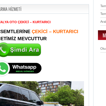
Te
ARMA HİZMETİ
Te
Ara
TALYA OTO ÇEKİCİ – KURTARICI
 SEMTLERİNE
ÇEKİCİ – KURTARICI
M
METİMİZ MEVCUTTUR
Otu