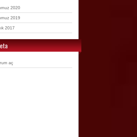
mmuz 2020
mmuz 2019
lık 2017
eta
rum aç