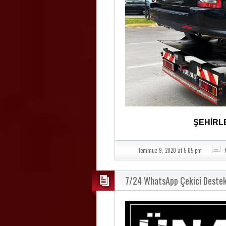
ŞEHİRL
Temmuz 9, 2020 at 5:05 pm
7/24 WhatsApp Çekici Destek