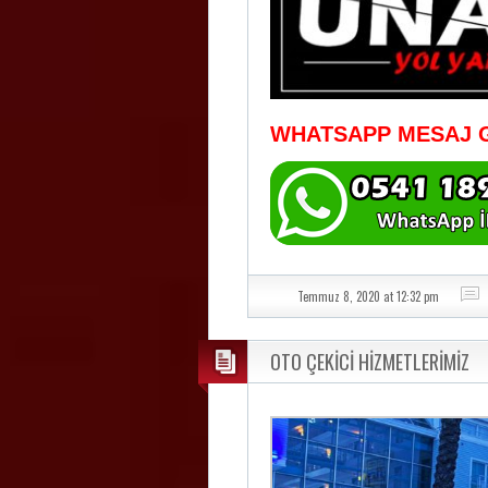
WHATSAPP MESAJ 
Temmuz 8, 2020 at 12:32 pm
OTO ÇEKİCİ HİZMETLERİMİZ