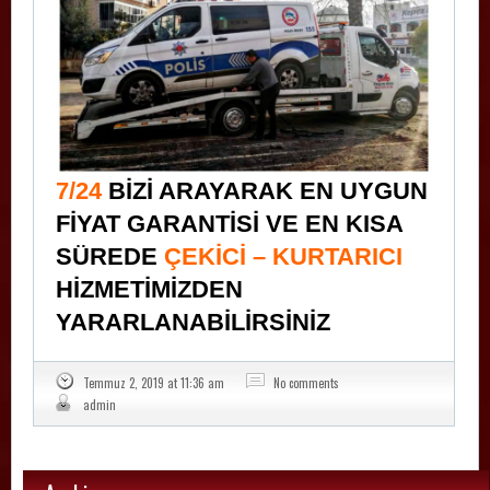
7/24
BİZİ ARAYARAK EN UYGUN
FİYAT GARANTİSİ VE EN KISA
SÜREDE
ÇEKİCİ – KURTARICI
HİZMETİMİZDEN
YARARLANABİLİRSİNİZ
Temmuz 2, 2019 at 11:36 am
No comments
admin