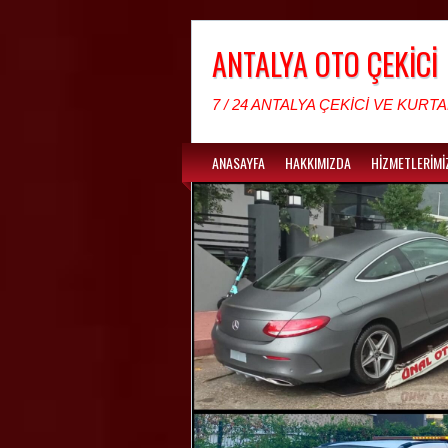
ANTALYA OTO ÇEKİCİ
7 / 24 ANTALYA ÇEKİCİ VE KURTA
ANASAYFA
HAKKIMIZDA
HİZMETLERİMİ