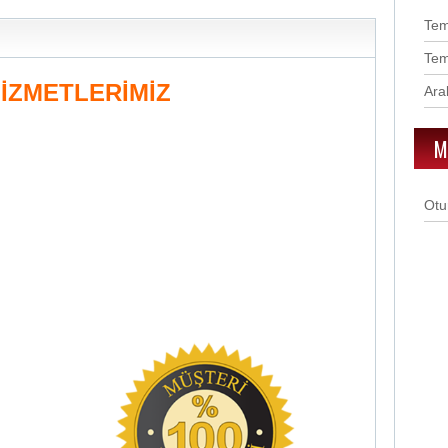
Te
Te
İZMETLERİMİZ
Ara
M
Otu