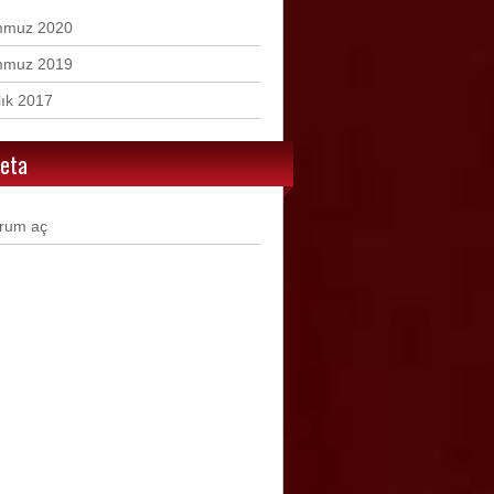
mmuz 2020
mmuz 2019
lık 2017
eta
rum aç