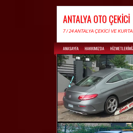
ANTALYA OTO ÇEKİCİ
7 / 24 ANTALYA ÇEKİCİ VE KURTA
ANASAYFA
HAKKIMIZDA
HİZMETLERİMİ