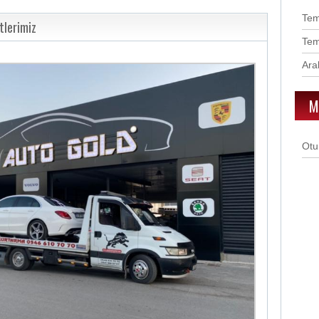
Te
tlerimiz
Te
Ara
M
Otu