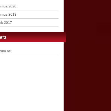
mmuz 2020
mmuz 2019
lık 2017
eta
rum aç