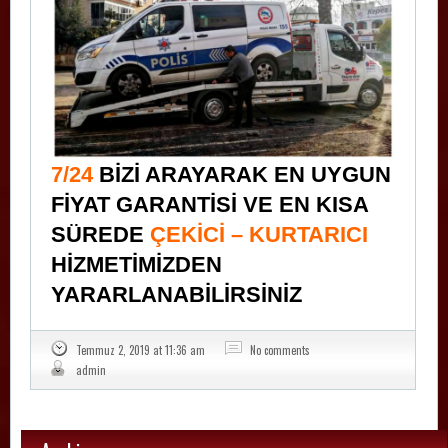
7/24
BİZİ ARAYARAK EN UYGUN
FİYAT GARANTİSİ VE EN KISA
SÜREDE
ÇEKİCİ – KURTARICI
HİZMETİMİZDEN
YARARLANABİLİRSİNİZ
Temmuz 2, 2019 at 11:36 am
No comments
admin