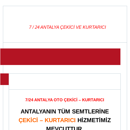
ANTALYA OTO ÇEKİCİ
7 / 24 ANTALYA ÇEKİCİ VE KURTARICI
Tag Archives: Topçular Mahallesi Oto
Çekici
ANTALYA ÇEKİCİ – OTO KURTARMA
HİZMETİ
7/24 ANTALYA OTO ÇEKİCİ – KURTARICI
ANTALYANIN TÜM SEMTLERİNE
ÇEKİCİ – KURTARICI
HİZMETİMİZ
MEVCUTTUR