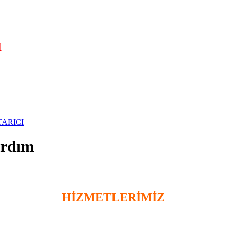
I
ardım
HİZMETLERİMİZ